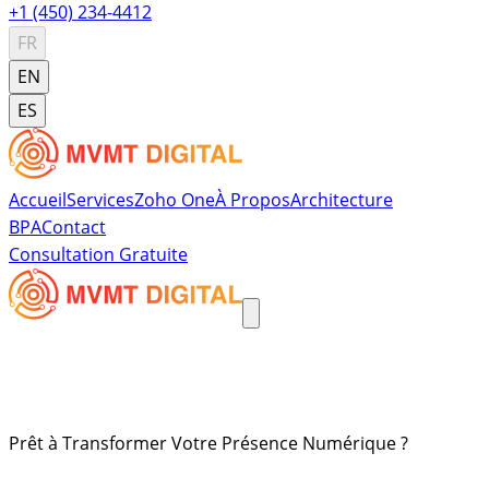
+1 (450) 234-4412
FR
EN
ES
Accueil
Services
Zoho One
À Propos
Architecture
BPA
Contact
Consultation Gratuite
Prêt à Transformer Votre Présence Numérique ?